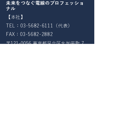
​未来をつなぐ電線のプロフェッショ
ナル
【本社】
TEL：03-5682-6111（代表）
FAX：03-5682-2882
〒121-0056 東京都足立区北加平町 7
番23号
【常総営業所】
TEL：0297-23-9050（代表）
FAX：0297-23-9053
​〒303-0031 茨城県常総市水海道山田
町4585
ホーム
会社案内
取扱製品
取扱いメーカー
問い合わせ
ユウデン通信