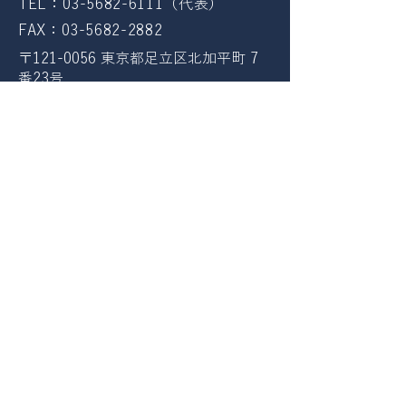
TEL：03-5682-6111（代表）
FAX：03-5682-2882
〒121-0056 東京都足立区北加平町 7
番23号
【常総営業所】
TEL：0297-23-9050（代表）
FAX：0297-23-9053
​〒303-0031 茨城県常総市水海道山田
町4585
ホーム
会社案内
取扱製品
取扱いメーカー
問い合わせ
ユウデン通信
​プライバシーポリシー
クッキーポリシー
情報セキュリティ基本方針